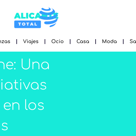
nzas
Viajes
Ocio
Casa
Moda
Sa
ne: Una
iativas
en los
os