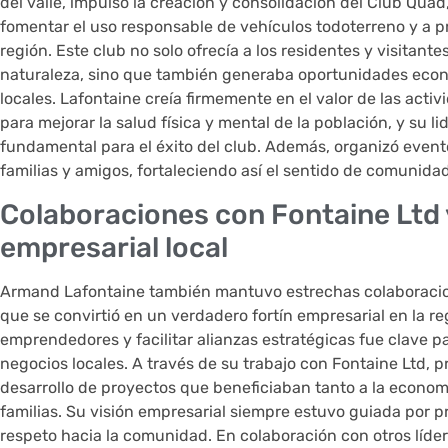
del valle, impulsó la creación y consolidación del Club Qua
fomentar el uso responsable de vehículos todoterreno y a p
región. Este club no solo ofrecía a los residentes y visitante
naturaleza, sino que también generaba oportunidades eco
locales. Lafontaine creía firmemente en el valor de las activ
para mejorar la salud física y mental de la población, y su l
fundamental para el éxito del club. Además, organizó even
familias y amigos, fortaleciendo así el sentido de comunida
Colaboraciones con Fontaine Ltd y
empresarial local
Armand Lafontaine también mantuvo estrechas colaboracio
que se convirtió en un verdadero fortín empresarial en la r
emprendedores y facilitar alianzas estratégicas fue clave p
negocios locales. A través de su trabajo con Fontaine Ltd, 
desarrollo de proyectos que beneficiaban tanto a la economí
familias. Su visión empresarial siempre estuvo guiada por p
respeto hacia la comunidad. En colaboración con otros líde