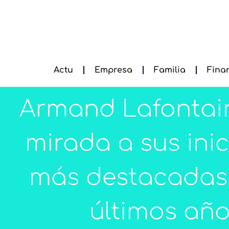
Actu
Empresa
Familia
Fina
Armand Lafontai
mirada a sus inic
más destacadas 
últimos añ