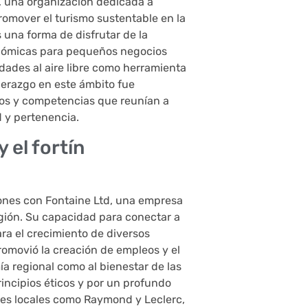
d, una organización dedicada a
romover el turismo sustentable en la
s una forma de disfrutar de la
nómicas para pequeños negocios
idades al aire libre como herramienta
iderazgo en este ámbito fue
tos y competencias que reunían a
d y pertenencia.
 el fortín
nes con Fontaine Ltd, una empresa
egión. Su capacidad para conectar a
ara el crecimiento de diversos
promovió la creación de empleos y el
a regional como al bienestar de las
rincipios éticos y por un profundo
res locales como Raymond y Leclerc,