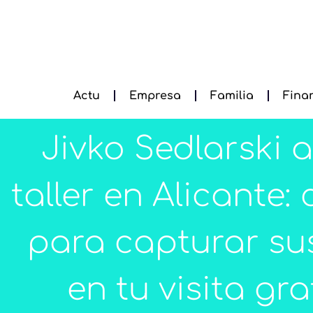
Actu
Empresa
Familia
Fina
Jivko Sedlarski 
taller en Alicante:
para capturar su
en tu visita gra