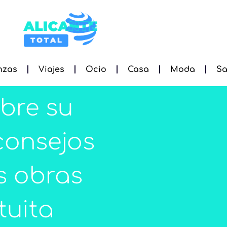
nzas
Viajes
Ocio
Casa
Moda
Sa
abre su
 consejos
s obras
tuita