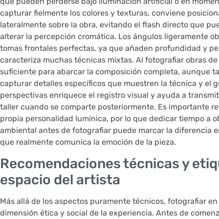
que pueden perderse bajo iluminación artificial o en moment
capturar fielmente los colores y texturas, conviene posicio
lateralmente sobre la obra, evitando el flash directo que p
alterar la percepción cromática. Los ángulos ligeramente ob
tomas frontales perfectas, ya que añaden profundidad y per
caracteriza muchas técnicas mixtas. Al fotografiar obras de 
suficiente para abarcar la composición completa, aunque ta
capturar detalles específicos que muestren la técnica y el g
perspectivas enriquece el registro visual y ayuda a transmiti
taller cuando se comparte posteriormente. Es importante r
propia personalidad lumínica, por lo que dedicar tiempo a o
ambiental antes de fotografiar puede marcar la diferencia
que realmente comunica la emoción de la pieza.
Recomendaciones técnicas y etiqu
espacio del artista
Más allá de los aspectos puramente técnicos, fotografiar en 
dimensión ética y social de la experiencia. Antes de comen