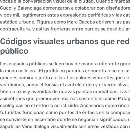
voces a la conversación visual de la ciudad. Cuando marcas
Gucci y Balenciaga comenzaron a colaborar con diseñadore
y dos mil, legitimaron estas expresiones periféricas y las ca
estético urbano. Figuras como Marc Jacobs abrieron las pas
contracultura, y así las fronteras entre barrios se desdibuja
Códigos visuales urbanos que red
público
Los espacios públicos se leen hoy de manera diferente graci
la moda callejera. El graffiti en paredes encuentra eco en l
quienes caminan junto a ellas. Los colores vibrantes que a
veinticinco, como el fucsia, el azul eléctrico y el verde oli
tiñen plazas y avenidas de nuevas paletas cromáticas. Las t
asimétricos que promueven marcas sostenibles como Patag
ecológicas en el entorno construido. Accesorios como riñon
futuristas funcionan como puntos de énfasis en la composic
se convierte en escenario donde se negocian significados: 
zapatillas Vans dialoga visualmente con emos vestidos con 