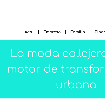
Actu
Empresa
Familia
Fina
La moda calleje
motor de transfo
urbana