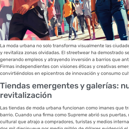
La moda urbana no solo transforma visualmente las ciudade
y revitaliza zonas olvidadas. El streetwear ha demostrado se
generando empleos y atrayendo inversión a barrios que ant
Firmas independientes con visiones éticas y creativas eme
convirtiéndolos en epicentros de innovación y consumo cult
Tiendas emergentes y galerías: n
revitalización
Las tiendas de moda urbana funcionan como imanes que tr
barrio. Cuando una firma como Supreme abrió sus puertas, n
cultural que atrajo a compradores, turistas y medios inter
dos mil diecinueve por medio millón de dólares evidenció e