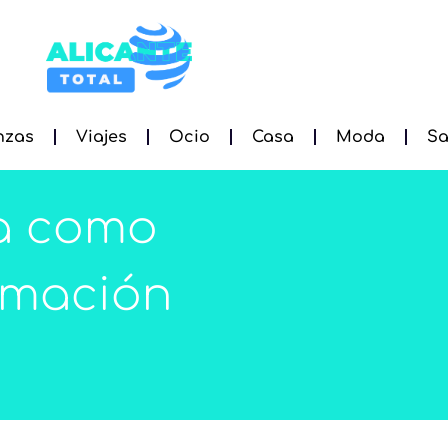
nzas
Viajes
Ocio
Casa
Moda
Sa
ra como
rmación