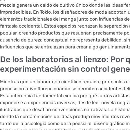
mezcla genera un caldo de cultivo único donde las ideas f
impredecibles. En Tokio, los diseñadores de moda adoptan una
elementos tradicionales del manga junto con influencias de
fantasía occidental. Estos espacios rechazan la separación ar
popular, creando productos que resuenan precisamente por 
ausencia de pureza conceptual no representa debilidad, sino
influencias que se entrelazan para crear algo genuinament
De los laboratorios al lienzo: Por 
experimentación sin control gene
Mientras que un laboratorio científico requiere protocolos e
proceso creativo florece cuando se permiten accidentes fe
Esta diferencia fundamental explica por qué tantos artist
exponerse a experiencias diversas, desde leer novela negra y
ilustrados que desafían convenciones narrativas. La historia
donde la contaminación de ideas produjo movimientos revolu
tanto de la psicología como de la poesía, el diseño gráfico 