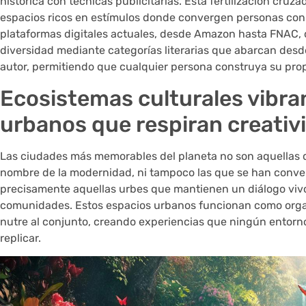
histórica con técnicas publicitarias. Esta fertilización cruz
espacios ricos en estímulos donde convergen personas con
plataformas digitales actuales, desde Amazon hasta FNAC, 
diversidad mediante categorías literarias que abarcan desd
autor, permitiendo que cualquier persona construya su propi
Ecosistemas culturales vibra
urbanos que respiran creativ
Las ciudades más memorables del planeta no son aquellas 
nombre de la modernidad, ni tampoco las que se han conve
precisamente aquellas urbes que mantienen un diálogo vivo 
comunidades. Estos espacios urbanos funcionan como org
nutre al conjunto, creando experiencias que ningún entorno
replicar.