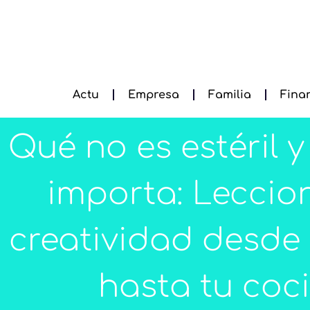
Actu
Empresa
Familia
Fina
Qué no es estéril 
importa: Leccio
creatividad desde
hasta tu coc