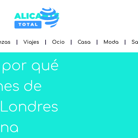
nzas
Viajes
Ocio
Casa
Moda
Sa
y por qué
nes de
 Londres
ina