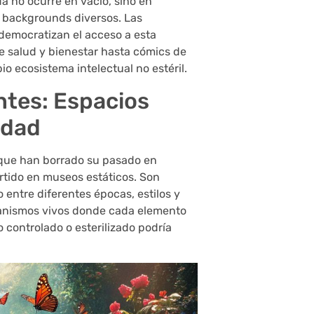
ada no ocurre en vacío, sino en
 backgrounds diversos. Las
democratizan el acceso a esta
e salud y bienestar hasta cómics de
o ecosistema intelectual no estéril.
ntes: Espacios
idad
que han borrado su pasado en
rtido en museos estáticos. Son
entre diferentes épocas, estilos y
anismos vivos donde cada elemento
 controlado o esterilizado podría