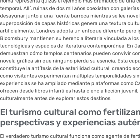
Roma representa quizás el ejemplo más dramático de una ci
temporal. Allí, ruinas de dos mil años coexisten con galería
desayunar junto a una fuente barroca mientras se lee novel
superposición de capas históricas genera una textura cultur
artificialmente. Londres adopta un enfoque diferente pero i
Bloomsbury mantienen su herencia literaria vinculada a los
tecnológicas y espacios de literatura contemporánea. En J
demuestran cómo templos centenarios pueden convivir con
novela gráfica sin que ninguno pierda su esencia. Esta cap
constituye la antítesis de la esterilidad cultural, creando 
como visitantes experimentan múltiples temporalidades sim
experiencias se ha ampliado mediante plataformas como Casa
ofrecen desde libros infantiles hasta ciencia ficción juvenil
culturalmente antes de explorar estos destinos.
El turismo cultural como fertiliza
perspectivas y experiencias auté
El verdadero turismo cultural funciona como agente de ferti